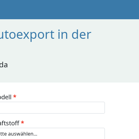
utoexport in der
 da
dell
aftstoff