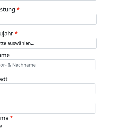
istung
ujahr
ame
adt
ima
Ja