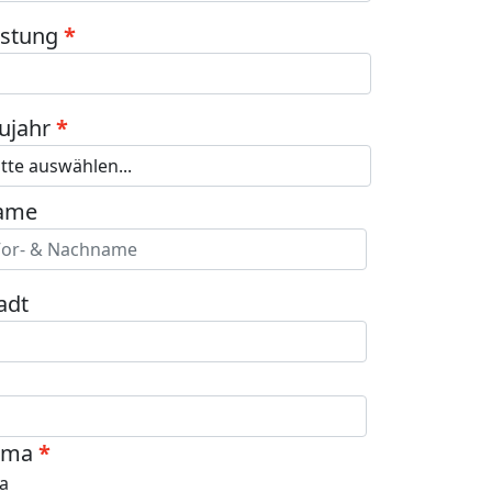
istung
ujahr
ame
adt
ima
Ja