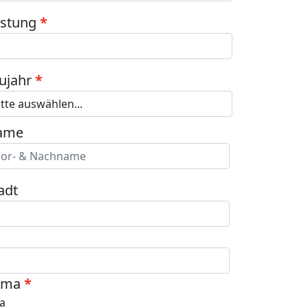
istung
ujahr
ame
adt
ima
Ja